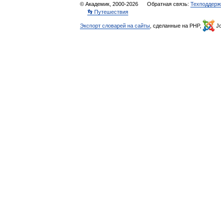
© Академик, 2000-2026
Обратная связь:
Техподдерж
👣 Путешествия
Экспорт словарей на сайты
, сделанные на PHP,
Jo