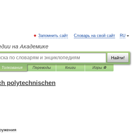
Запомнить сайт
Словарь на свой сайт
RU
едии на Академике
Найти!
Толкования
Переводы
Книги
Игры ⚽
h polytechnischen
ружения