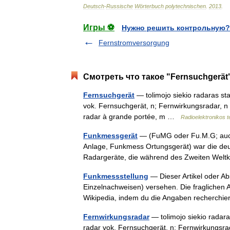
Deutsch
-
Russische
Wörterbuch
polytechnischen
.
2013
.
Игры ⚽
Нужно решить контрольную?
Fernstromversorgung
Смотреть что такое "Fernsuchgerät
Fernsuchgerät
— tolimojo siekio radaras sta
vok. Fernsuchgerät, n; Fernwirkungsradar, 
radar à grande portée, m …
Radioelektronikos 
Funkmessgerät
— (FuMG oder Fu.M.G; auc
Anlage, Funkmess Ortungsgerät) war die deut
Radargeräte, die während des Zweiten Wel
Funkmessstellung
— Dieser Artikel oder Abs
Einzelnachweisen) versehen. Die fraglichen
Wikipedia, indem du die Angaben recherch
Fernwirkungsradar
— tolimojo siekio radaras
radar vok. Fernsuchgerät, n; Fernwirkungsr