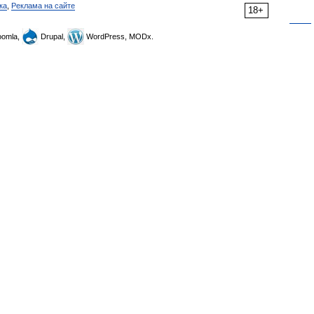
ка
,
Реклама на сайте
18+
omla,
Drupal,
WordPress, MODx.