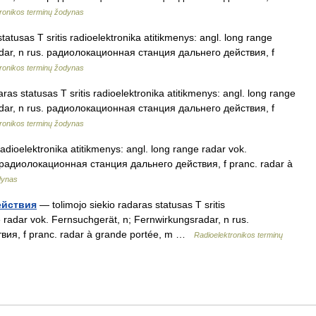
ronikos terminų žodynas
tatusas T sritis radioelektronika atitikmenys: angl. long range
adar, n rus. радиолокационная станция дальнего действия, f
ronikos terminų žodynas
ras statusas T sritis radioelektronika atitikmenys: angl. long range
adar, n rus. радиолокационная станция дальнего действия, f
ronikos terminų žodynas
radioelektronika atitikmenys: angl. long range radar vok.
. радиолокационная станция дальнего действия, f pranc. radar à
dynas
ействия
— tolimojo siekio radaras statusas T sritis
e radar vok. Fernsuchgerät, n; Fernwirkungsradar, n rus.
ия, f pranc. radar à grande portée, m …
Radioelektronikos terminų