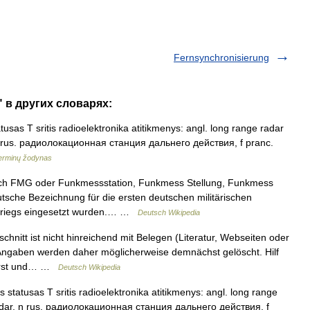
Fernsynchronisierung
" в других словарях:
tusas T sritis radioelektronika atitikmenys: angl. long range radar
n rus. радиолокационная станция дальнего действия, f pranc.
terminų žodynas
h FMG oder Funkmessstation, Funkmess Stellung, Funkmess
sche Bezeichnung für die ersten deutschen militärischen
tkriegs eingesetzt wurden.… …
Deutsch Wikipedia
chnitt ist nicht hinreichend mit Belegen (Literatur, Webseiten oder
 Angaben werden daher möglicherweise demnächst gelöscht. Hilf
ierst und… …
Deutsch Wikipedia
 statusas T sritis radioelektronika atitikmenys: angl. long range
adar, n rus. радиолокационная станция дальнего действия, f