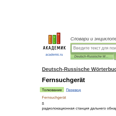
Словари и энциклоп
academic.ru
Deutsch-Russische Wörterbuch polytechnischen
Deutsch-Russische Wörterbuc
Fernsuchgerät
Толкование
Перевод
Fernsuchgerät
n
радиолокационная
станция
дальнего
обна