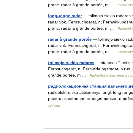
pranc. radar à grande portée, m …
Radioelekt
long-range radar
— tolimojo siekio radaras s
radar vok. Fernsuchgerät, n; Fernwirkungsr
pranc. radar à grande portée, m …
Radioelekt
radar à grande portée
— tolimojo siekio rada
radar vok. Fernsuchgerät, n; Fernwirkungsr
pranc. radar à grande portée, m …
Radioelekt
tolimojo siekio radaras
— statusas T sritis 
Fernsuchgerät, n; Fernwirkungsradar, n rus
grande portée, m …
Radioelektronikos terminų žo
радиолокационная станция дальнего д
radioelektronika atitikmenys: angl. long rang
радиолокационная станция дальнего действ
žodynas